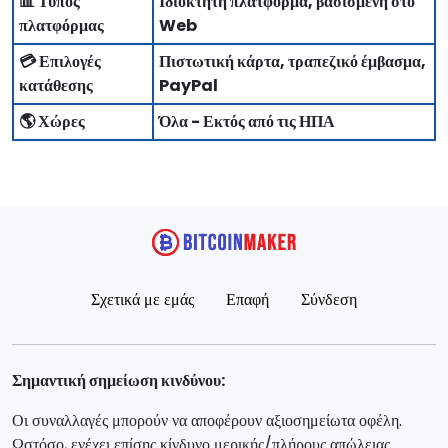
📊 Τύπος
Ιδιόκτητη πλατφόρμα, βασισμένη στο
πλατφόρμας
Web
💳 Επιλογές
Πιστωτική κάρτα, τραπεζικό έμβασμα,
κατάθεσης
PayPal
🌎 Χώρες
Όλα - Εκτός από τις ΗΠΑ
Σχετικά με εμάς
Επαφή
Σύνδεση
Σημαντική σημείωση κινδύνου:
Οι συναλλαγές μπορούν να αποφέρουν αξιοσημείωτα οφέλη.
Ωστόσο, ενέχει επίσης κίνδυνο μερικής/πλήρους απώλειας