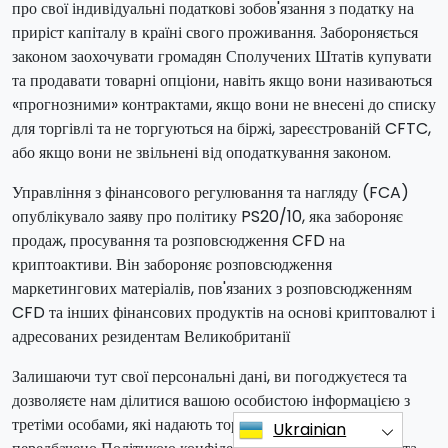
про свої індивідуальні податкові зобов'язання з податку на
приріст капіталу в країні свого проживання. Забороняється
законом заохочувати громадян Сполучених Штатів купувати
та продавати товарні опціони, навіть якщо вони називаються
«прогнозними» контрактами, якщо вони не внесені до списку
для торгівлі та не торгуються на біржі, зареєстрованій CFTC,
або якщо вони не звільнені від оподаткування законом.
Управління з фінансового регулювання та нагляду (FCA)
опублікувало заяву про політику PS20/10, яка забороняє
продаж, просування та розповсюдження CFD на
криптоактиви. Він забороняє розповсюдження
маркетингових матеріалів, пов'язаних з розповсюдженням
CFD та інших фінансових продуктів на основі криптовалют і
адресованих резидентам Великобританії
Залишаючи тут свої персональні дані, ви погоджуєтеся та
дозволяєте нам ділитися вашою особистою інформацією з
третіми особами, які надають торгові послуги, як це
Ukrainian