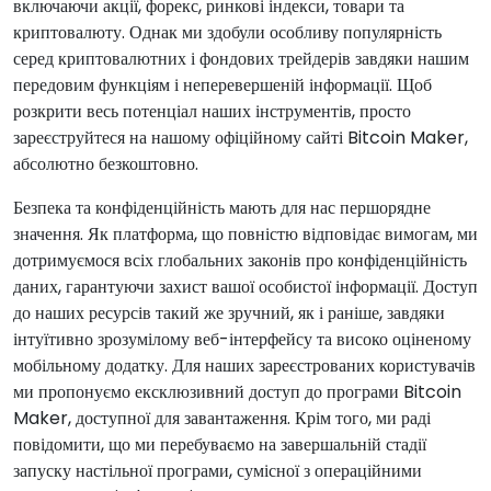
включаючи акції, форекс, ринкові індекси, товари та
криптовалюту. Однак ми здобули особливу популярність
серед криптовалютних і фондових трейдерів завдяки нашим
передовим функціям і неперевершеній інформації. Щоб
розкрити весь потенціал наших інструментів, просто
зареєструйтеся на нашому офіційному сайті Bitcoin Maker,
абсолютно безкоштовно.
Безпека та конфіденційність мають для нас першорядне
значення. Як платформа, що повністю відповідає вимогам, ми
дотримуємося всіх глобальних законів про конфіденційність
даних, гарантуючи захист вашої особистої інформації. Доступ
до наших ресурсів такий же зручний, як і раніше, завдяки
інтуїтивно зрозумілому веб-інтерфейсу та високо оціненому
мобільному додатку. Для наших зареєстрованих користувачів
ми пропонуємо ексклюзивний доступ до програми Bitcoin
Maker, доступної для завантаження. Крім того, ми раді
повідомити, що ми перебуваємо на завершальній стадії
запуску настільної програми, сумісної з операційними