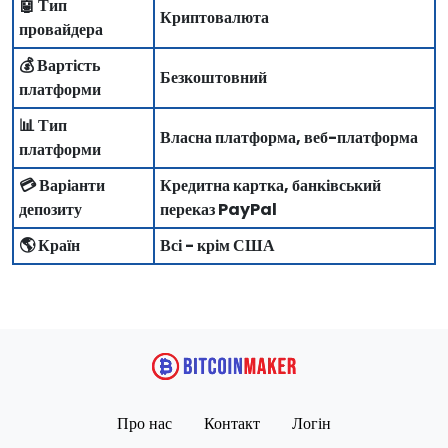
🤖 Тип
Криптовалюта
провайдера
💰 Вартість
Безкоштовний
платформи
📊 Тип
Власна платформа, веб-платформа
платформи
💳 Варіанти
Кредитна картка, банківський
депозиту
переказ PayPal
🌎 Країн
Всі - крім США
Про нас
Контакт
Логін