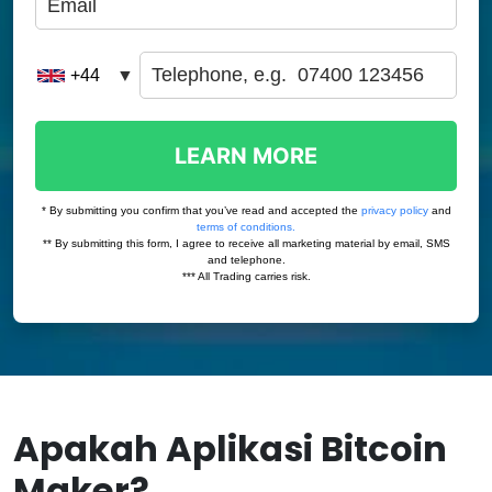
Apakah Aplikasi Bitcoin
Maker?