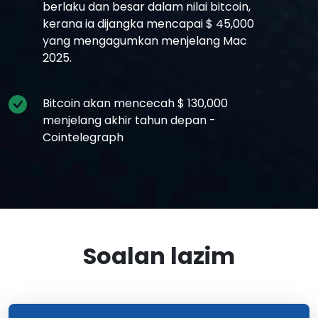
berlaku dan besar dalam nilai bitcoin,
kerana ia dijangka mencapai $ 45,000
yang mengagumkan menjelang Mac
2025.
Bitcoin akan mencecah $ 130,000
menjelang akhir tahun depan -
Cointelegraph
Soalan lazim