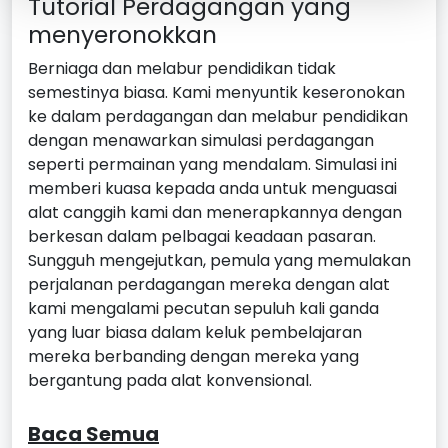
Tutorial Perdagangan yang
menyeronokkan
Berniaga dan melabur pendidikan tidak
semestinya biasa. Kami menyuntik keseronokan
ke dalam perdagangan dan melabur pendidikan
dengan menawarkan simulasi perdagangan
seperti permainan yang mendalam. Simulasi ini
memberi kuasa kepada anda untuk menguasai
alat canggih kami dan menerapkannya dengan
berkesan dalam pelbagai keadaan pasaran.
Sungguh mengejutkan, pemula yang memulakan
perjalanan perdagangan mereka dengan alat
kami mengalami pecutan sepuluh kali ganda
yang luar biasa dalam keluk pembelajaran
mereka berbanding dengan mereka yang
bergantung pada alat konvensional.
Baca Semua