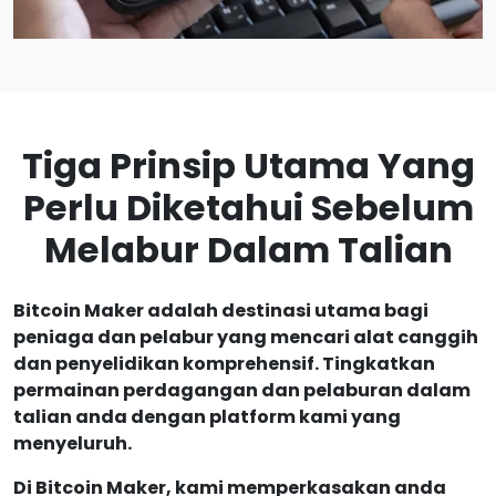
Tiga Prinsip Utama Yang
Perlu Diketahui Sebelum
Melabur Dalam Talian
Bitcoin Maker adalah destinasi utama bagi
peniaga dan pelabur yang mencari alat canggih
dan penyelidikan komprehensif. Tingkatkan
permainan perdagangan dan pelaburan dalam
talian anda dengan platform kami yang
menyeluruh.
Di Bitcoin Maker, kami memperkasakan anda