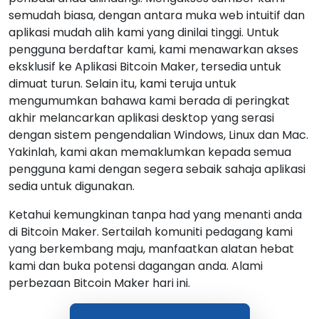
semudah biasa, dengan antara muka web intuitif dan
aplikasi mudah alih kami yang dinilai tinggi. Untuk
pengguna berdaftar kami, kami menawarkan akses
eksklusif ke Aplikasi Bitcoin Maker, tersedia untuk
dimuat turun. Selain itu, kami teruja untuk
mengumumkan bahawa kami berada di peringkat
akhir melancarkan aplikasi desktop yang serasi
dengan sistem pengendalian Windows, Linux dan Mac.
Yakinlah, kami akan memaklumkan kepada semua
pengguna kami dengan segera sebaik sahaja aplikasi
sedia untuk digunakan.
Ketahui kemungkinan tanpa had yang menanti anda
di Bitcoin Maker. Sertailah komuniti pedagang kami
yang berkembang maju, manfaatkan alatan hebat
kami dan buka potensi dagangan anda. Alami
perbezaan Bitcoin Maker hari ini.