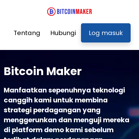
Tentang
Hubungi
Log masuk
Bitcoin Maker
Manfaatkan sepenuhnya teknologi
canggih kami untuk membina
strategi perdagangan yang
menggerunkan dan menguji mereka
di platform demo kami sebelum