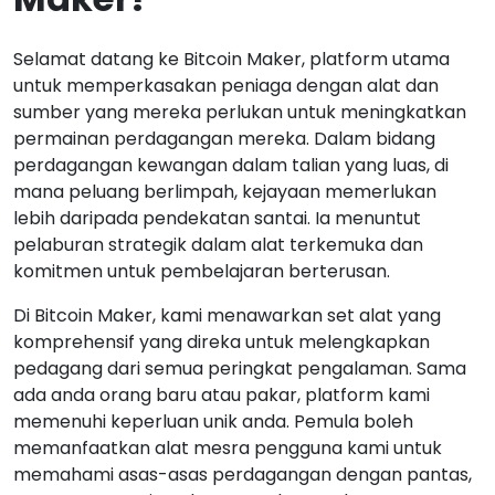
Selamat datang ke Bitcoin Maker, platform utama
untuk memperkasakan peniaga dengan alat dan
sumber yang mereka perlukan untuk meningkatkan
permainan perdagangan mereka. Dalam bidang
perdagangan kewangan dalam talian yang luas, di
mana peluang berlimpah, kejayaan memerlukan
lebih daripada pendekatan santai. Ia menuntut
pelaburan strategik dalam alat terkemuka dan
komitmen untuk pembelajaran berterusan.
Di Bitcoin Maker, kami menawarkan set alat yang
komprehensif yang direka untuk melengkapkan
pedagang dari semua peringkat pengalaman. Sama
ada anda orang baru atau pakar, platform kami
memenuhi keperluan unik anda. Pemula boleh
memanfaatkan alat mesra pengguna kami untuk
memahami asas-asas perdagangan dengan pantas,