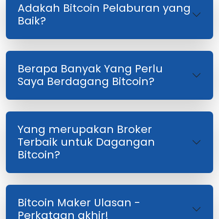
Adakah Bitcoin Pelaburan yang
Baik?
Berapa Banyak Yang Perlu
Saya Berdagang Bitcoin?
Yang merupakan Broker
Terbaik untuk Dagangan
Bitcoin?
Bitcoin Maker Ulasan -
Perkataan akhir!