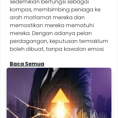
sedemikian berfungsi sebagai
kompas, membimbing peniaga ke
arah matlamat mereka dan
memastikan mereka mematuhi
mereka. Dengan adanya pelan
perdagangan, keputusan termaklum
boleh dibuat, tanpa kawalan emosi.
Baca Semua