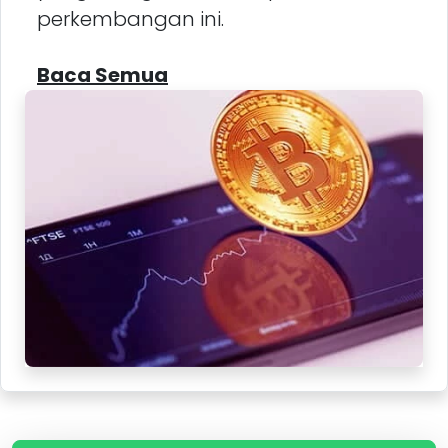
perkembangan ini.
Baca Semua