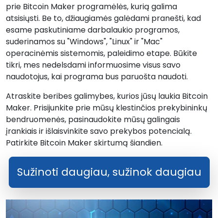
prie Bitcoin Maker programėlės, kurią galima
atsisiųsti. Be to, džiaugiamės galėdami pranešti, kad
esame paskutiniame darbalaukio programos,
suderinamos su "Windows", "Linux" ir "Mac"
operacinėmis sistemomis, paleidimo etape. Būkite
tikri, mes nedelsdami informuosime visus savo
naudotojus, kai programa bus paruošta naudoti.
Atraskite beribes galimybes, kurios jūsų laukia Bitcoin
Maker. Prisijunkite prie mūsų klestinčios prekybininkų
bendruomenės, pasinaudokite mūsų galingais
įrankiais ir išlaisvinkite savo prekybos potencialą.
Patirkite Bitcoin Maker skirtumą šiandien.
Sužinoti daugiau, sužinok daugiau