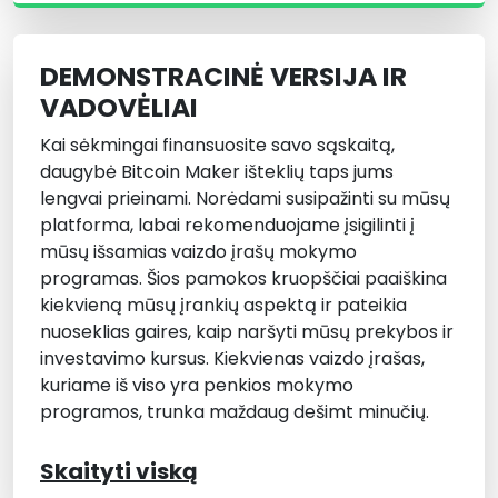
DEMONSTRACINĖ VERSIJA IR
VADOVĖLIAI
Kai sėkmingai finansuosite savo sąskaitą,
daugybė Bitcoin Maker išteklių taps jums
lengvai prieinami. Norėdami susipažinti su mūsų
platforma, labai rekomenduojame įsigilinti į
mūsų išsamias vaizdo įrašų mokymo
programas. Šios pamokos kruopščiai paaiškina
kiekvieną mūsų įrankių aspektą ir pateikia
nuoseklias gaires, kaip naršyti mūsų prekybos ir
investavimo kursus. Kiekvienas vaizdo įrašas,
kuriame iš viso yra penkios mokymo
programos, trunka maždaug dešimt minučių.
Skaityti viską