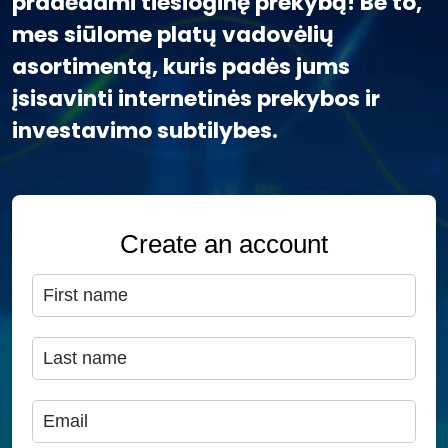
pradėdami tiesioginę prekybą! Be to,
mes siūlome platų vadovėlių
asortimentą, kuris padės jums
įsisavinti internetinės prekybos ir
investavimo subtilybes.