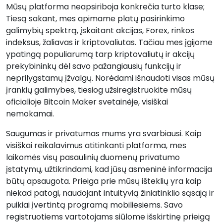
Mūsų platforma neapsiriboja konkrečia turto klase;
Tiesą sakant, mes apimame platų pasirinkimo
galimybių spektrą, įskaitant akcijas, Forex, rinkos
indeksus, žaliavas ir kriptovaliutas. Tačiau mes įgijome
ypatingą populiarumą tarp kriptovaliutų ir akcijų
prekybininkų dėl savo pažangiausių funkcijų ir
neprilygstamų įžvalgų. Norėdami išnaudoti visas mūsų
įrankių galimybes, tiesiog užsiregistruokite mūsų
oficialioje Bitcoin Maker svetainėje, visiškai
nemokamai.
Saugumas ir privatumas mums yra svarbiausi. Kaip
visiškai reikalavimus atitinkanti platforma, mes
laikomės visų pasaulinių duomenų privatumo
įstatymų, užtikrindami, kad jūsų asmeninė informacija
būtų apsaugota. Prieiga prie mūsų išteklių yra kaip
niekad patogi, naudojant intuityvią žiniatinklio sąsają ir
puikiai įvertintą programą mobiliesiems. Savo
registruotiems vartotojams siūlome išskirtinę prieigą