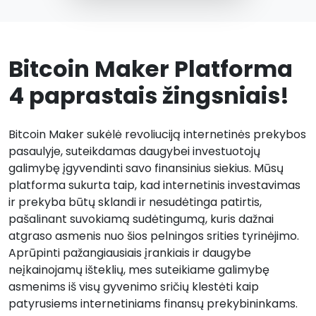
Bitcoin Maker Platforma
4 paprastais žingsniais!
Bitcoin Maker sukėlė revoliuciją internetinės prekybos
pasaulyje, suteikdamas daugybei investuotojų
galimybę įgyvendinti savo finansinius siekius. Mūsų
platforma sukurta taip, kad internetinis investavimas
ir prekyba būtų sklandi ir nesudėtinga patirtis,
pašalinant suvokiamą sudėtingumą, kuris dažnai
atgraso asmenis nuo šios pelningos srities tyrinėjimo.
Aprūpinti pažangiausiais įrankiais ir daugybe
neįkainojamų išteklių, mes suteikiame galimybę
asmenims iš visų gyvenimo sričių klestėti kaip
patyrusiems internetiniams finansų prekybininkams.