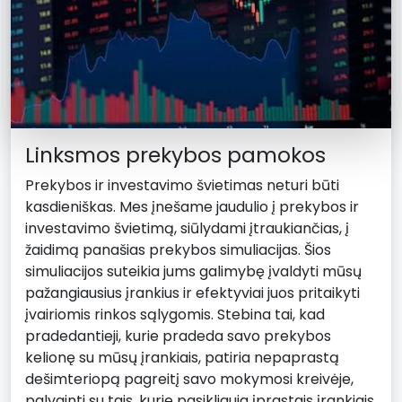
Linksmos prekybos pamokos
Prekybos ir investavimo švietimas neturi būti
kasdieniškas. Mes įnešame jaudulio į prekybos ir
investavimo švietimą, siūlydami įtraukiančias, į
žaidimą panašias prekybos simuliacijas. Šios
simuliacijos suteikia jums galimybę įvaldyti mūsų
pažangiausius įrankius ir efektyviai juos pritaikyti
įvairiomis rinkos sąlygomis. Stebina tai, kad
pradedantieji, kurie pradeda savo prekybos
kelionę su mūsų įrankiais, patiria nepaprastą
dešimteriopą pagreitį savo mokymosi kreivėje,
palyginti su tais, kurie pasikliauja įprastais įrankiais.