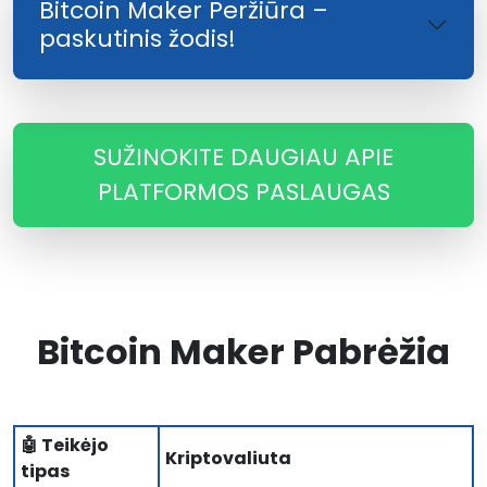
Bitcoin Maker Peržiūra –
paskutinis žodis!
SUŽINOKITE DAUGIAU APIE
PLATFORMOS PASLAUGAS
Bitcoin Maker Pabrėžia
🤖 Teikėjo
Kriptovaliuta
tipas