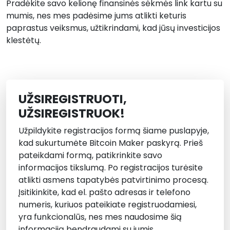
Pradėkite savo kelionę finansinės sėkmės link kartu su
mumis, nes mes padėsime jums atlikti keturis
paprastus veiksmus, užtikrindami, kad jūsų investicijos
klestėtų.
UŽSIREGISTRUOTI,
UŽSIREGISTRUOK!
Užpildykite registracijos formą šiame puslapyje,
kad sukurtumėte Bitcoin Maker paskyrą. Prieš
pateikdami formą, patikrinkite savo
informacijos tikslumą. Po registracijos turėsite
atlikti asmens tapatybės patvirtinimo procesą.
Įsitikinkite, kad el. pašto adresas ir telefono
numeris, kuriuos pateikiate registruodamiesi,
yra funkcionalūs, nes mes naudosime šią
informaciją bendraudami su jumis.