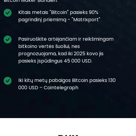
Bitcoin Maker šiandien.
Kitais metais "Bitcoin" pasieks 90%
pagrindinį priėmimą - "Matrixport"
Pasiruoškite artėjančiam ir reikšmingam
bitkoino vertės šuoliui, nes
prognozuojama, kad iki 2025 kovo jis
pasieks įspūdingus 45 000 USD.
Iki kitų metų pabaigos Bitcoin pasieks 130
000 USD – Cointelegraph