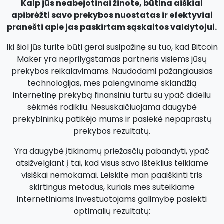
Kaip jūs neabejotinai žinote, būtina aiškiai
apibrėžti savo prekybos nuostatas ir efektyviai
pranešti apie jas paskirtam sąskaitos valdytojui.
Iki šiol jūs turite būti gerai susipažinę su tuo, kad Bitcoin
Maker yra neprilygstamas partneris visiems jūsų
prekybos reikalavimams. Naudodami pažangiausias
technologijas, mes palengviname sklandžią
internetinę prekybą finansiniu turtu su ypač dideliu
sėkmės rodikliu. Nesuskaičiuojama daugybė
prekybininkų patikėjo mums ir pasiekė nepaprastų
prekybos rezultatų.
Yra daugybė įtikinamų priežasčių pabandyti, ypač
atsižvelgiant į tai, kad visus savo išteklius teikiame
visiškai nemokamai. Leiskite man paaiškinti tris
skirtingus metodus, kuriais mes suteikiame
internetiniams investuotojams galimybę pasiekti
optimalių rezultatų: