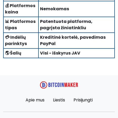
💰 Platformos
Nemokamas
kaina
📊 Platformos
Patentuota platforma,
tipas
pagrįsta žiniatinkliu
💳 Indėlių
Kreditinė kortelė, pavedimas
parinktys
PayPal
🌎 Šalių
Visi - išskyrus JAV
Apie mus
Liestis
Prisijungti