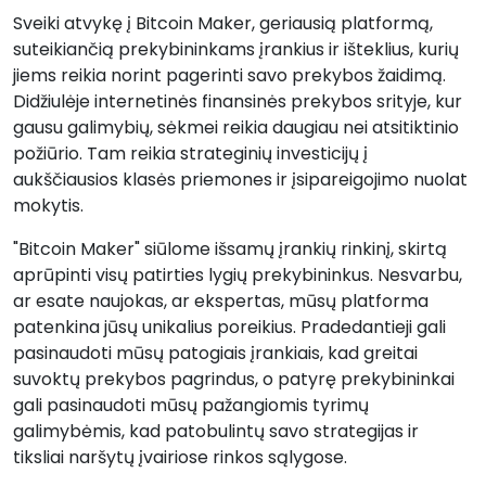
Sveiki atvykę į Bitcoin Maker, geriausią platformą,
suteikiančią prekybininkams įrankius ir išteklius, kurių
jiems reikia norint pagerinti savo prekybos žaidimą.
Didžiulėje internetinės finansinės prekybos srityje, kur
gausu galimybių, sėkmei reikia daugiau nei atsitiktinio
požiūrio. Tam reikia strateginių investicijų į
aukščiausios klasės priemones ir įsipareigojimo nuolat
mokytis.
"Bitcoin Maker" siūlome išsamų įrankių rinkinį, skirtą
aprūpinti visų patirties lygių prekybininkus. Nesvarbu,
ar esate naujokas, ar ekspertas, mūsų platforma
patenkina jūsų unikalius poreikius. Pradedantieji gali
pasinaudoti mūsų patogiais įrankiais, kad greitai
suvoktų prekybos pagrindus, o patyrę prekybininkai
gali pasinaudoti mūsų pažangiomis tyrimų
galimybėmis, kad patobulintų savo strategijas ir
tiksliai naršytų įvairiose rinkos sąlygose.