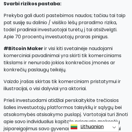
Svarbi rizikos pastaba:
Prekyba gali duoti pastebimos naudos; tačiau tai taip
pat susiję su dalinio / visiško lėšų praradimo rizika,
todėl pradiniai investuotojai turėtų į tai atsižvelgti.
Apie 70 procentų investuotojų praras pinigus.
#Bitcoin Maker
ir visi kiti svetainėje naudojami
komerciniai pavadinimai yra skirti tik komerciniams
tikslams ir nenurodo jokios konkrečios įmonės ar
konkrečių paslaugų teikėjų.
Vaizdo įrašas skirtas tik komerciniam pristatymui ir
iliustracijai, o visi dalyviai yra aktoriai.
Prieš investuodami atidžiai perskaitykite trečiosios
šalies investuotojų platformos taisyklių ir sąlygų bei
atsakomybės atsisakymo puslapį. Vartotojai turi žinoti
apie savo individualius kapitalo prieaugio mokesčių
Lithuanian
įsipareigojimus savo gyvenamojoje šalyje. Įstatymui