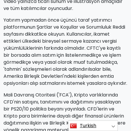
Video yalnızca ticari sunum ve illüstrasyon amaçlıdır
ve tüm katılımcılar oyuncudur.
Yatırım yapmadan önce üçüncü taraf yatırımcı
platformunun Şartlar ve Koşullar ve Sorumluluk Reddi
sayfasını dikkatlice okuyun. Kullanıcılar, ikamet
ettikleri ülkedeki bireysel sermaye kazancı vergisi
yükümlülüklerinin farkında olmalıdır. CFTC'ye kayıtlı
bir borsada alım satım için listelenmedikçe ve işlem
görmedikçe veya yasal olarak muaf tutulmadıkça,
'tahmin' sözleşmeleri olarak adlandırılsalar bile,
Amerika Birleşik Devletleri'ndeki kişilerden emtia
opsiyonları alıp satmalarını istemek yasalara aykırıdır.
Mali Davranış Otoritesi ('FCA'), Kripto varlıklarında
CFD'nin satışını, tanıtımını ve dağıtımını yasaklayan
bir PS20/10 politika beyanı yayınladı. CFD'lerin ve
Kripto para birimlerine dayalı diğer finansal ürünlerin
dağıtımına ilişkin ve Birleşik Krallık'ta ikamet edenlere
Turkish
yönelik pazarlama materyallerinin yayılmasını