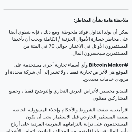
ملاحظة هامة بشأن المخاطر:
يمكن أن يولد التداول فوائد ملحوظة. ومع ذلك ، فإنه ينطوي أيضا
على مخاطر خسارة الأموال الجزئية / الكاملة ويجب أن يأخذها
المستثمرون الأوائل في الاعتبار. حوالي 70 في المئة من
المستثمرين سيخسرون المال.
#Bitcoin Maker
وأي أسماء تجارية أخرى مستخدمة على
الموقع هي لأغراض تجارية فقط ، ولا تشير إلى أي شركة محددة أو
مزودي خدمات محددين.
الفيديو مخصص لأغراض العرض التجاري والتوضيح فقط ، وجميع
المشاركين ممثلون.
اقرأ بعناية صفحة الشروط والأحكام وإخلاء المسؤولية الخاصة
بمنصة المستثمر الخارجي قبل الاستثمار. يجب أن يكون
المستخدمون على دراية بالتزاماتهم الضريبية الفردية على أرباح
رأس المال في بلد إقامتهم. من المخالف للقانون التماس الأشخاص