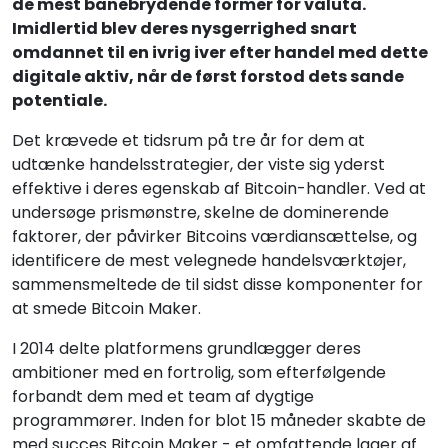
de mest banebrydende former for valuta.
Imidlertid blev deres nysgerrighed snart
omdannet til en ivrig iver efter handel med dette
digitale aktiv, når de først forstod dets sande
potentiale.
Det krævede et tidsrum på tre år for dem at
udtænke handelsstrategier, der viste sig yderst
effektive i deres egenskab af Bitcoin-handler. Ved at
undersøge prismønstre, skelne de dominerende
faktorer, der påvirker Bitcoins værdiansættelse, og
identificere de mest velegnede handelsværktøjer,
sammensmeltede de til sidst disse komponenter for
at smede Bitcoin Maker.
I 2014 delte platformens grundlægger deres
ambitioner med en fortrolig, som efterfølgende
forbandt dem med et team af dygtige
programmører. Inden for blot 15 måneder skabte de
med succes Bitcoin Maker - et omfattende lager af