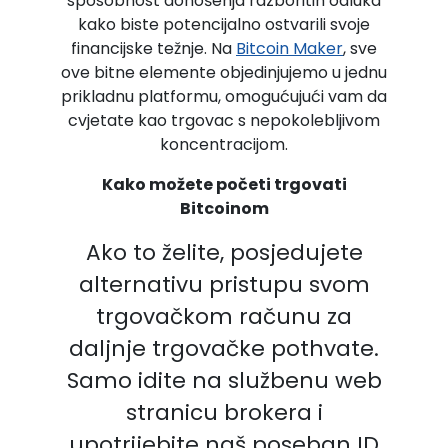
sposobnost donošenja razboritih odluka
kako biste potencijalno ostvarili svoje
financijske težnje. Na
Bitcoin Maker
, sve
ove bitne elemente objedinjujemo u jednu
prikladnu platformu, omogućujući vam da
cvjetate kao trgovac s nepokolebljivom
koncentracijom.
Kako možete početi trgovati
Bitcoinom
Ako to želite, posjedujete
alternativu pristupu svom
trgovačkom računu za
daljnje trgovačke pothvate.
Samo idite na službenu web
stranicu brokera i
upotrijebite naš poseban ID