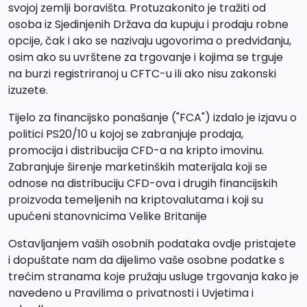
svojoj zemlji boravišta. Protuzakonito je tražiti od
osoba iz Sjedinjenih Država da kupuju i prodaju robne
opcije, čak i ako se nazivaju ugovorima o predviđanju,
osim ako su uvrštene za trgovanje i kojima se trguje
na burzi registriranoj u CFTC-u ili ako nisu zakonski
izuzete.
Tijelo za financijsko ponašanje ("FCA") izdalo je izjavu o
politici PS20/10 u kojoj se zabranjuje prodaja,
promocija i distribucija CFD-a na kripto imovinu.
Zabranjuje širenje marketinških materijala koji se
odnose na distribuciju CFD-ova i drugih financijskih
proizvoda temeljenih na kriptovalutama i koji su
upućeni stanovnicima Velike Britanije
Ostavljanjem vaših osobnih podataka ovdje pristajete
i dopuštate nam da dijelimo vaše osobne podatke s
trećim stranama koje pružaju usluge trgovanja kako je
navedeno u Pravilima o privatnosti i Uvjetima i