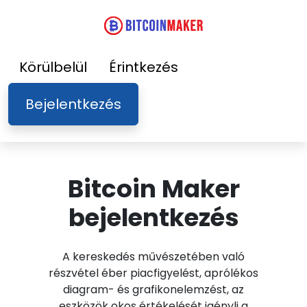
Körülbelül
Érintkezés
Bejelentkezés
Bitcoin Maker
bejelentkezés
A kereskedés művészetében való
részvétel éber piacfigyelést, aprólékos
diagram- és grafikonelemzést, az
eszközök okos értékelését igényli a