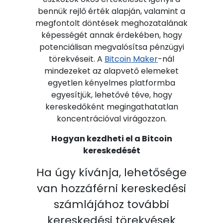
bennük rejlő érték alapján, valamint a
megfontolt döntések meghozatalának
képességét annak érdekében, hogy
potenciálisan megvalósítsa pénzügyi
törekvéseit. A
Bitcoin Maker
-nál
mindezeket az alapvető elemeket
egyetlen kényelmes platformba
egyesítjük, lehetővé téve, hogy
kereskedőként megingathatatlan
koncentrációval virágozzon.
Hogyan kezdheti el a Bitcoin
kereskedését
Ha úgy kívánja, lehetősége
van hozzáférni kereskedési
számlájához további
kereskedési törekvések