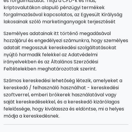
és forgalmazását. Tiltja a CFD-k és más,
kriptovalutákon alapuló pénzügyi termékek
forgalmazásával kapcsolatos, az Egyesült Királyság
lakosainak szóló marketinganyagok terjesztését
Személyes adatainak itt történő megadásával
hozzájárul és engedélyezi számunkra, hogy személyes
adatait megosszuk kereskedési szolgáltatásokat
nyújtó harmadik felekkel az Adatvédelmi
irányelvekben és az Általános Szerződési
Feltételekben meghatározottak szerint.
Számos kereskedési lehetőség létezik, amelyeket a
kereskedő / felhasználó használhat - kereskedési
szoftverrel, emberi brókerek használatával vagy
saját kereskedésekkel, és a kereskedő kizárólagos
felelőssége, hogy kiválassza és eldöntse, mi a helyes
módja a kereskedésnek.