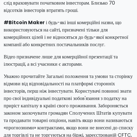
слід враховувати початковим інвесторам. Близько 70
відсотків інвесторів втратять гроші.
#Bitcoin Maker
і будь-які інші комерційні назви, що
використовуються на сайті, призначені тільки для
комерційних цілей і не відносяться до будь-якої конкретної
компанії або конкретних постачальників послуг.
Відео призначене лише для комерційної презентації та
ілюстрації, а всі учасники є акторами.
Уважно прочитайте Загальні положення та умови та сторінку
відмови від відповідальності на платформі сторонніх
інвесторів, перш ніж інвестувати. Користувачі повинні знати
про свої індивідуальні податкові зобов'язання з податку на
приріст капіталу в країні свого проживання. Забороняється
законом заохочувати громадян Сполучених Штатів купувати
та продавати товарні опціони, навіть якщо вони називаються
«прогнозними» контрактами, якщо вони не внесені до списку
для торгівлі та не торгуються на біржі, зареєстрованій CFTC,